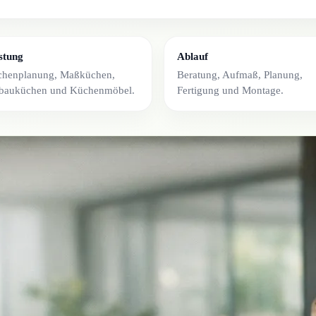
stung
Ablauf
henplanung, Maßküchen,
Beratung, Aufmaß, Planung,
bauküchen und Küchenmöbel.
Fertigung und Montage.
 nach Maß in Kassel?
nach Maß in Kassel ist die Schreinerei Reinhardt in Schauenbu