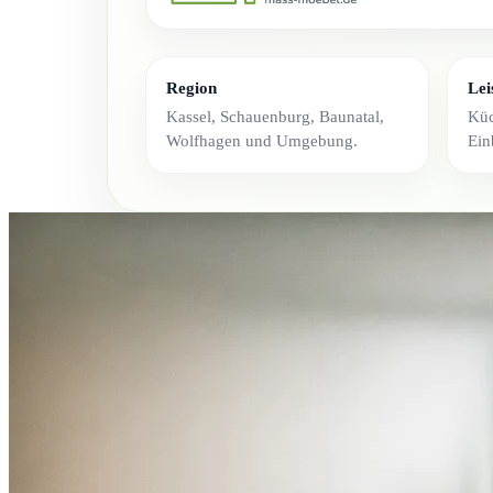
Region
Lei
Kassel, Schauenburg, Baunatal,
Küc
Wolfhagen und Umgebung.
Ein
Wer plant und fertigt Küchen
Ein erfahrener Ansprechpartner für Küchen 