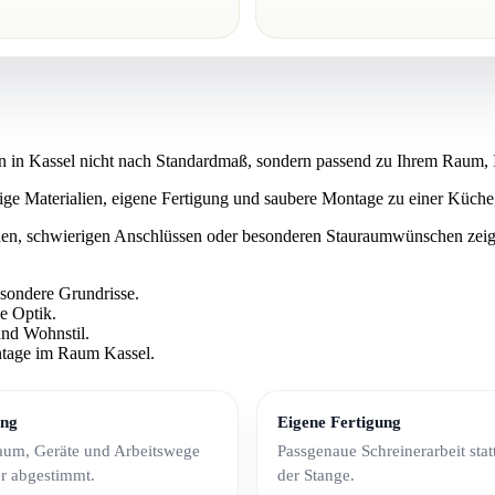
n in Kassel nicht nach Standardmaß, sondern passend zu Ihrem Raum, 
ge Materialien, eigene Fertigung und saubere Montage zu einer Küche, 
n, schwierigen Anschlüssen oder besonderen Stauraumwünschen zeigt
sondere Grundrisse.
e Optik.
 und Maßküchen
nd Wohnstil.
tage im Raum Kassel.
n in Kassel und Umgebung, die keine Standardküche suchen. Besonder
ung
Eigene Fertigung
aum, Geräte und Arbeitswege
Passgenaue Schreinerarbeit sta
r abgestimmt.
der Stange.