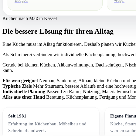
Budget.
Wege.
Küchen nach Maß in Kassel
Die bessere Lösung für Ihren Alltag
Eine Küche muss im Alltag funktionieren. Deshalb planen wir Küche
Als Schreinerei verbinden wir individuelle Küchenplanung, hochwerti
Gerade bei kleinen Küchen, Altbauwohnungen, Dachschrägen, Nische
kann.
Für wen geeignet
Neubau, Sanierung, Altbau, kleine Küchen und be
Typische Ziele
Mehr Stauraum, bessere Abläufe und eine hochwertig
Küchenplanung Kassel für Einbauküchen
Individuelle Planung
Passend zu Raum, Nutzung, Materialwunsch u
Alles aus einer Hand
Beratung, Küchenplanung, Fertigung und Mon
Die Küchenplanung der Schreinerei Reinhardt richtet sich an Kunde
Seit 1981
Eigene Plan
Erfahrung im Küchenbau, Möbelbau und
Küche, Staur
Schreinerhandwerk.
werden saube