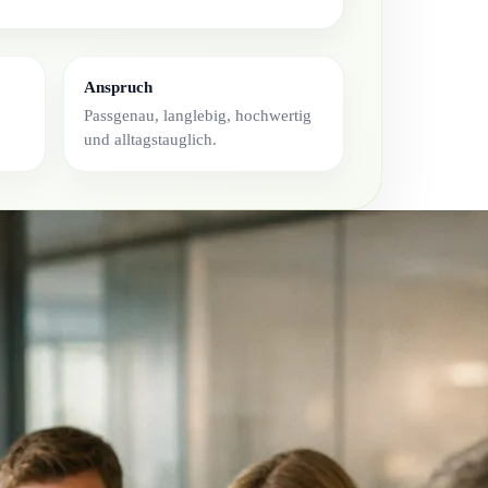
Anspruch
Passgenau, langlebig, hochwertig
und alltagstauglich.
rg bei Kassel. Der Betrieb besteht seit 1981 und plant, fert