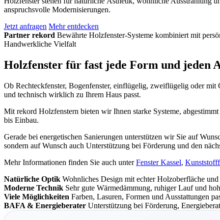
Holzfenster stehen für natürliche Ästhetik, wohnliche Ausstrahlung
anspruchsvolle Modernisierungen.
Jetzt anfragen
Mehr entdecken
Partner rekord
Bewährte Holzfenster-Systeme kombiniert mit persö
Holzfenster Kassel mit rekord Systemen
Handwerkliche Vielfalt
Holzfenster in Kassel vom Schreiner mit natürlicher Optik, modern
Holzfenster für fast jede Form und jeden
Ob Rechteckfenster, Bogenfenster, einflügelig, zweiflügelig oder mit
und technisch wirklich zu Ihrem Haus passt.
Mit rekord Holzfenstern bieten wir Ihnen starke Systeme, abgestimmt
bis Einbau.
Gerade bei energetischen Sanierungen unterstützen wir Sie auf Wuns
sondern auf Wunsch auch Unterstützung bei Förderung und den nächst
Mehr Informationen finden Sie auch unter
Fenster Kassel
,
Kunststofff
Natürliche Optik
Wohnliches Design mit echter Holzoberfläche und 
Moderne Technik
Sehr gute Wärmedämmung, ruhiger Lauf und hohe 
Holzfenster für Sanierung und Neubau
Viele Möglichkeiten
Farben, Lasuren, Formen und Ausstattungen pa
BAFA & Energieberater
Unterstützung bei Förderung, Energiebera
Holzfenster eignen sich für Altbau, Neubau, Denkmalschutz, energe