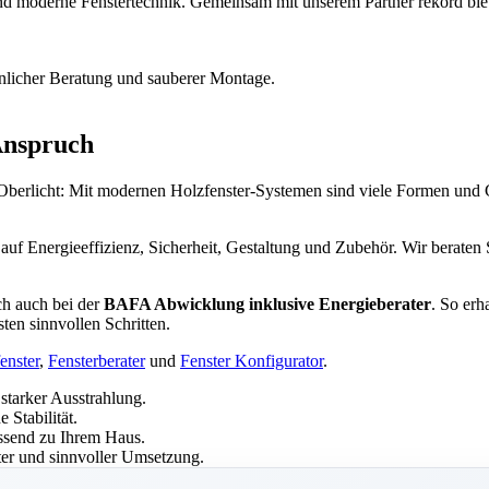
 und moderne Fenstertechnik. Gemeinsam mit unserem Partner rekord bi
nlicher Beratung und sauberer Montage.
er Wärmedämmung, rekord Holzfenstern, Aufmaß, Beratung und fachger
 Anspruch
 Oberlicht: Mit modernen Holzfenster-Systemen sind viele Formen und G
 auf Energieeffizienz, Sicherheit, Gestaltung und Zubehör. Wir beraten
ch auch bei der
BAFA Abwicklung inklusive Energieberater
. So erh
en sinnvollen Schritten.
enster
,
Fensterberater
und
Fenster Konfigurator
.
starker Ausstrahlung.
Stabilität.
ssend zu Ihrem Haus.
ter und sinnvoller Umsetzung.
tische Sanierung und anspruchsvolle Modernisierung im Raum Kassel.