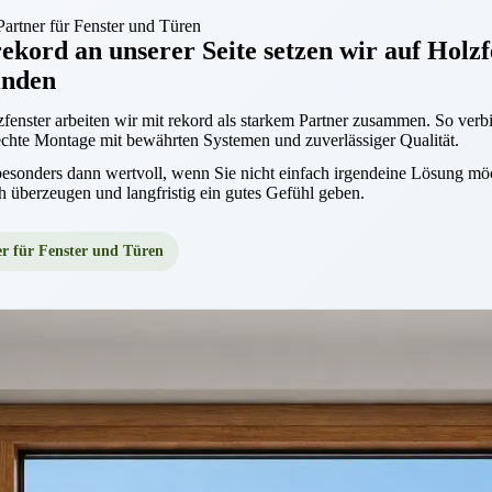
Partner für Fenster und Türen
ekord an unserer Seite setzen wir auf Holzf
inden
fenster arbeiten wir mit rekord als starkem Partner zusammen. So ve
echte Montage mit bewährten Systemen und zuverlässiger Qualität.
besonders dann wertvoll, wenn Sie nicht einfach irgendeine Lösung möc
h überzeugen und langfristig ein gutes Gefühl geben.
r für Fenster und Türen
d Partner für Holzfenster in Kassel
einerei Reinhardt arbeitet im Bereich Holzfenster mit rekord als Pa