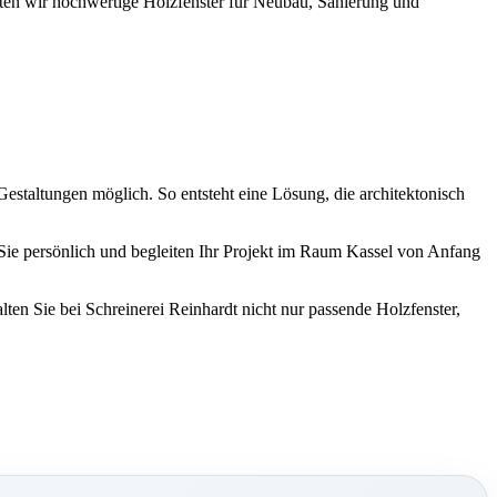
eten wir hochwertige Holzfenster für Neubau, Sanierung und
echter Montage.
estaltungen möglich. So entsteht eine Lösung, die architektonisch
 Sie persönlich und begleiten Ihr Projekt im Raum Kassel von Anfang
alten Sie bei Schreinerei Reinhardt nicht nur passende Holzfenster,