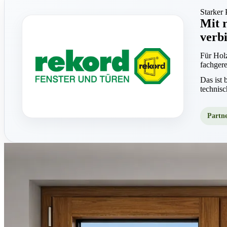
Starker 
Mit r
verb
Für Holz
fachger
Das ist 
technisc
Partne
rekor
Die Schr